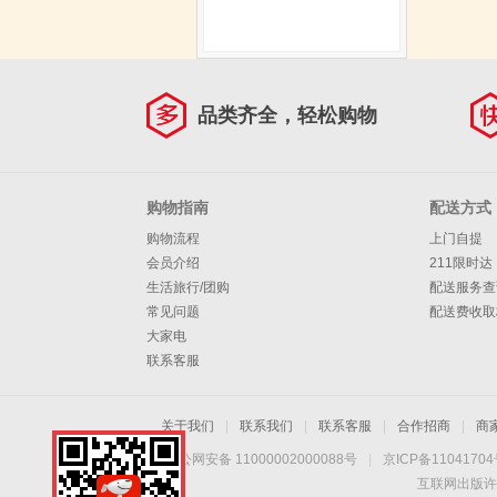
品类齐全，轻松购物
购物指南
配送方式
购物流程
上门自提
会员介绍
211限时达
生活旅行/团购
配送服务查
常见问题
配送费收取
大家电
联系客服
关于我们
|
联系我们
|
联系客服
|
合作招商
|
商
京公网安备 11000002000088号
|
京ICP备1104170
互联网出版许