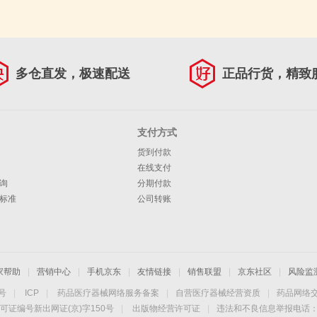
多仓直发，极速配送
正品行货，精致
支付方式
货到付款
在线支付
询
分期付款
标准
公司转账
家帮助
|
营销中心
|
手机京东
|
友情链接
|
销售联盟
|
京东社区
|
风险监
4号
|
ICP
|
药品医疗器械网络服务备案
|
自营医疗器械经营资质
|
药品网络
可证编号新出网证(京)字150号
|
出版物经营许可证
|
违法和不良信息举报电话：40