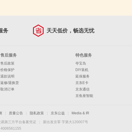
服务
天天低价，畅选无忧
售后服务
特色服务
售后政策
夺宝岛
价格保护
DIY装机
退款说明
延保服务
返修/退换货
京东E卡
取消订单
京东通信
京鱼座智能
测
|
质量公告
|
隐私政策
|
京东公益
|
Media & IR
交易第三方平台备案凭证
|
新出发京零 字第大120007号
06561155