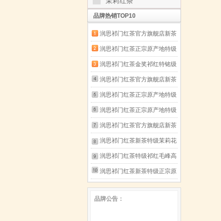
茉莉红茶
品牌热销TOP10
润思祁门红茶官方旗舰店新茶
特级正宗高档口粮茶自饮待客
润思祁门红茶正宗原产地特级
送长辈父母 1915系列同款试
红茶自己喝口粮茶中华老字号
润思祁门红茶金奖祁红特铭级
饮装6g 1915系列
茶叶送长辈 特级祁红毛峰
高档红茶传统工夫自饮待客送
润思祁门红茶官方旗舰店新茶
300g 2010系列
长辈父母100g 金奖祁红工夫
特级正宗高档口粮茶自饮待客
润思祁门红茶正宗原产地特级
100g（特铭级）
送长辈父母 祁红香螺
红茶自己喝口粮茶中华老字号
润思祁门红茶正宗原产地特级
200g【特级一等】 1915系列
茶叶送长辈 祁红香螺300g+祁
红茶自己喝口粮茶中华老字号
润思祁门红茶官方旗舰店新茶
红毛峰300g【赠礼品袋】
茶叶送长辈 特级祁红香螺
特级正宗高档口粮茶自饮待客
润思祁门红茶新茶特级茉莉花
2010系列
300g 2010系列
送长辈父母 祁红毛峰
茶浓香型自饮送礼送长辈父母
润思祁门红茶特级祁红毛峰高
200g【特级一等】 1915系列
节日伴手礼 茉莉祁红80g（特
山春茶自饮待客送长辈父母小
润思祁门红茶新茶特级正宗原
级）
盒茶女王50g 镶着金边的女王
产地祁红工夫口粮茶待客送礼
品牌公告：
（祁红毛峰50g）
送长辈父母 祁红工夫
250g（特级三等）