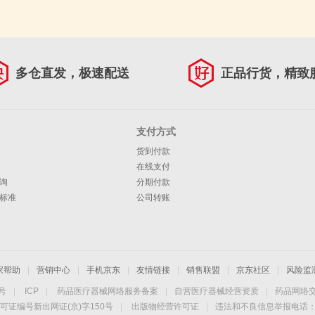
多仓直发，极速配送
正品行货，精致
支付方式
货到付款
在线支付
询
分期付款
标准
公司转账
家帮助
|
营销中心
|
手机京东
|
友情链接
|
销售联盟
|
京东社区
|
风险监
4号
|
ICP
|
药品医疗器械网络服务备案
|
自营医疗器械经营资质
|
药品网络
可证编号新出网证(京)字150号
|
出版物经营许可证
|
违法和不良信息举报电话：40