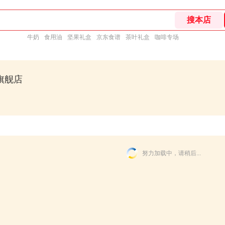
牛奶
食用油
坚果礼盒
京东食谱
茶叶礼盒
咖啡专场
旗舰店
努力加载中，请稍后...