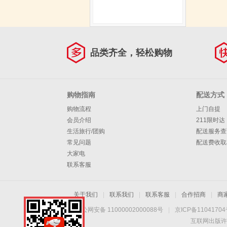
品类齐全，轻松购物
购物指南
配送方式
购物流程
上门自提
会员介绍
211限时达
生活旅行/团购
配送服务查
常见问题
配送费收取
大家电
联系客服
关于我们
|
联系我们
|
联系客服
|
合作招商
|
商
京公网安备 11000002000088号
|
京ICP备1104170
互联网出版许