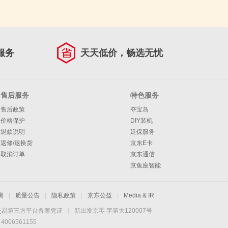
服务
天天低价，畅选无忧
售后服务
特色服务
售后政策
夺宝岛
价格保护
DIY装机
退款说明
延保服务
返修/退换货
京东E卡
取消订单
京东通信
京鱼座智能
测
|
质量公告
|
隐私政策
|
京东公益
|
Media & IR
交易第三方平台备案凭证
|
新出发京零 字第大120007号
06561155