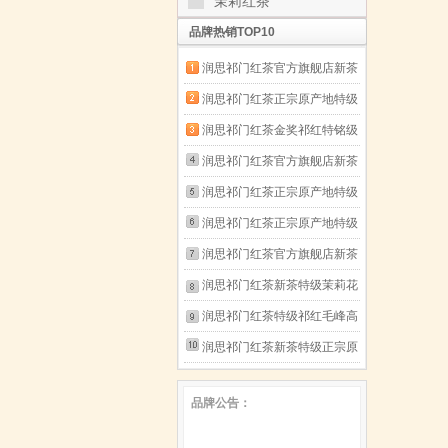
茉莉红茶
品牌热销TOP10
润思祁门红茶官方旗舰店新茶
特级正宗高档口粮茶自饮待客
润思祁门红茶正宗原产地特级
送长辈父母 1915系列同款试
红茶自己喝口粮茶中华老字号
润思祁门红茶金奖祁红特铭级
饮装6g 1915系列
茶叶送长辈 特级祁红毛峰
高档红茶传统工夫自饮待客送
润思祁门红茶官方旗舰店新茶
300g 2010系列
长辈父母100g 金奖祁红工夫
特级正宗高档口粮茶自饮待客
润思祁门红茶正宗原产地特级
100g（特铭级）
送长辈父母 祁红香螺
红茶自己喝口粮茶中华老字号
润思祁门红茶正宗原产地特级
200g【特级一等】 1915系列
茶叶送长辈 祁红香螺300g+祁
红茶自己喝口粮茶中华老字号
润思祁门红茶官方旗舰店新茶
红毛峰300g【赠礼品袋】
茶叶送长辈 特级祁红香螺
特级正宗高档口粮茶自饮待客
润思祁门红茶新茶特级茉莉花
2010系列
300g 2010系列
送长辈父母 祁红毛峰
茶浓香型自饮送礼送长辈父母
润思祁门红茶特级祁红毛峰高
200g【特级一等】 1915系列
节日伴手礼 茉莉祁红80g（特
山春茶自饮待客送长辈父母小
润思祁门红茶新茶特级正宗原
级）
盒茶女王50g 镶着金边的女王
产地祁红工夫口粮茶待客送礼
品牌公告：
（祁红毛峰50g）
送长辈父母 祁红工夫
250g（特级三等）